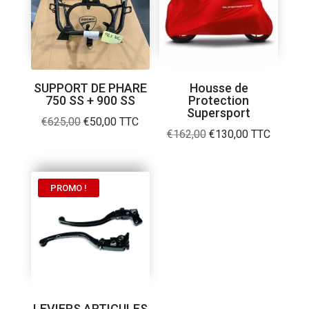
SUPPORT DE PHARE
Housse de
750 SS + 900 SS
Protection
Supersport
Le
Le
€
625,00
€
50,00
TTC
Le
Le
€
162,00
€
130,00
TTC
prix
prix
prix
prix
initial
actuel
initial
actuel
était :
est :
était :
est :
PROMO !
€625,00.
€50,00.
€162,00.
€130,00.
LEVIERS ARTICULES