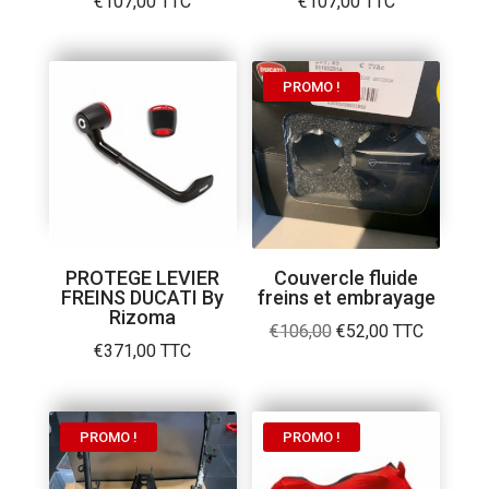
€
107,00
TTC
€
107,00
TTC
PROMO !
PROTEGE LEVIER
Couvercle fluide
FREINS DUCATI By
freins et embrayage
Rizoma
Le
Le
€
106,00
€
52,00
TTC
€
371,00
TTC
prix
prix
initial
actuel
était :
est :
PROMO !
PROMO !
€106,00.
€52,00.