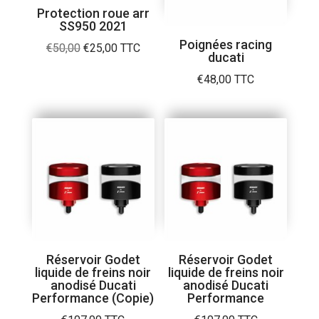
Protection roue arr
SS950 2021
Poignées racing
Le
Le
€
50,00
€
25,00
TTC
ducati
prix
prix
€
48,00
TTC
initial
actuel
était :
est :
€50,00.
€25,00.
Réservoir Godet
Réservoir Godet
liquide de freins noir
liquide de freins noir
anodisé Ducati
anodisé Ducati
Performance (Copie)
Performance