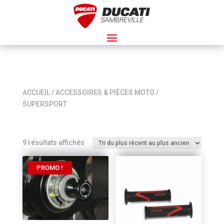
ACCUEIL
/
ACCESSOIRES & PIÈCES MOTO
/
SUPERSPORT
Trié
9 résultats affichés
du
plus
PROMO !
récent
au
plus
ancien