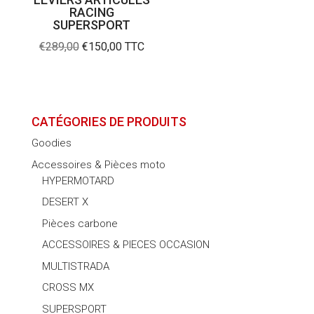
RACING
SUPERSPORT
Le
Le
€
289,00
€
150,00
TTC
prix
prix
initial
actuel
était :
est :
€289,00.
€150,00.
CATÉGORIES DE PRODUITS
Goodies
Accessoires & Pièces moto
HYPERMOTARD
DESERT X
Pièces carbone
ACCESSOIRES & PIECES OCCASION
MULTISTRADA
CROSS MX
SUPERSPORT