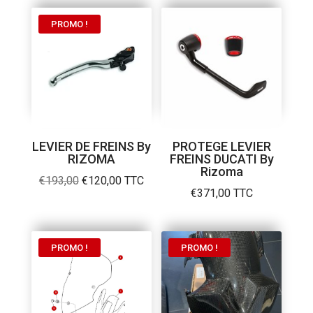
initial
actuel
était :
est :
PROMO !
€193,00.
€120,00.
LEVIER DE FREINS By
PROTEGE LEVIER
RIZOMA
FREINS DUCATI By
Rizoma
Le
Le
€
193,00
€
120,00
TTC
€
371,00
TTC
prix
prix
initial
actuel
était :
est :
PROMO !
PROMO !
€193,00.
€120,00.