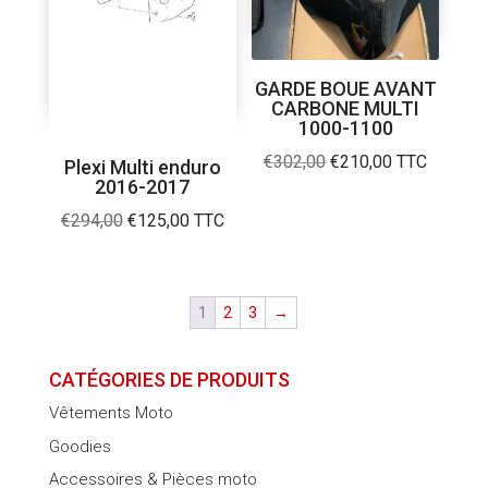
GARDE BOUE AVANT
CARBONE MULTI
1000-1100
Le
Le
€
302,00
€
210,00
TTC
Plexi Multi enduro
2016-2017
prix
prix
initial
actuel
Le
Le
€
294,00
€
125,00
TTC
était :
est :
prix
prix
€302,00.
€210,00.
initial
actuel
était :
est :
1
2
3
→
€294,00.
€125,00.
CATÉGORIES DE PRODUITS
Vêtements Moto
Goodies
Accessoires & Pièces moto