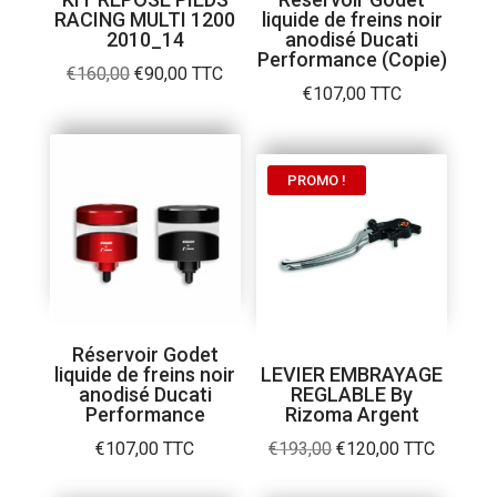
RACING MULTI 1200
liquide de freins noir
2010_14
anodisé Ducati
Performance (Copie)
Le
Le
€
160,00
€
90,00
TTC
€
107,00
TTC
prix
prix
initial
actuel
était :
est :
PROMO !
€160,00.
€90,00.
Réservoir Godet
liquide de freins noir
LEVIER EMBRAYAGE
anodisé Ducati
REGLABLE By
Performance
Rizoma Argent
Le
Le
€
107,00
TTC
€
193,00
€
120,00
TTC
prix
prix