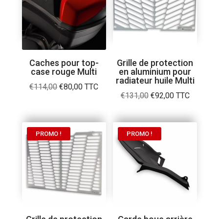
Caches pour top-
Grille de protection
case rouge Multi
en aluminium pour
radiateur huile Multi
Le
Le
€
114,00
€
80,00
TTC
Le
Le
€
131,00
€
92,00
TTC
prix
prix
prix
prix
initial
actuel
initial
actuel
était :
est :
était :
est :
PROMO !
PROMO !
€114,00.
€80,00.
€131,00.
€92,00.