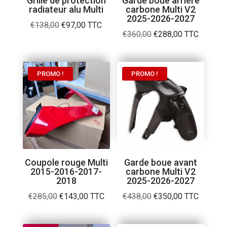
Grille de protection
Garde boue arrière
radiateur alu Multi
carbone Multi V2
2025-2026-2027
Le
Le
€
138,00
€
97,00
TTC
Le
Le
€
360,00
€
288,00
TTC
prix
prix
prix
prix
initial
actuel
initial
actuel
était :
est :
était :
est :
PROMO !
PROMO !
€138,00.
€97,00.
€360,00.
€288,00.
Coupole rouge Multi
Garde boue avant
2015-2016-2017-
carbone Multi V2
2018
2025-2026-2027
Le
Le
Le
Le
€
285,00
€
143,00
TTC
€
438,00
€
350,00
TTC
prix
prix
prix
prix
initial
actuel
initial
actuel