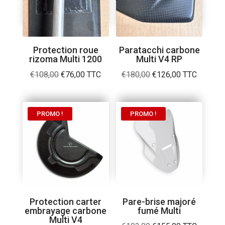
Protection roue
Paratacchi carbone
rizoma Multi 1200
Multi V4 RP
Le
Le
Le
Le
€
108,00
€
76,00
TTC
€
180,00
€
126,00
TTC
prix
prix
prix
prix
initial
actuel
initial
actuel
était :
est :
était :
est :
PROMO !
PROMO !
€108,00.
€76,00.
€180,00.
€126,00.
Protection carter
Pare-brise majoré
embrayage carbone
fumé Multi
Multi V4