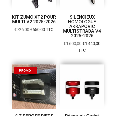
KIT ZUMO XT2 POUR
SILENCIEUX
MULTI V2 2025-2026
HOMOLOGUE
AKRAPOVIC
Le
Le
€
726,00
€
650,00
TTC
MULTISTRADA V4
2025-2026
prix
prix
initial
actuel
Le
Le
€
1.600,00
€
1.440,00
était :
est :
prix
prix
TTC
€726,00.
€650,00.
initial
actuel
était :
est :
€1.600,00.
€1.440,0
PROMO !
KIT REPOSE PIEDS
Réservoir Godet