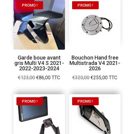
était :
est :
était :
est :
PROMO !
PROMO !
€285,00.
€143,00.
€438,00.
€350,00.
Garde boue avant
Bouchon Hand free
gris Multi V4 S 2021-
Multistrada V4 2021-
2022-2023-2024
2026
Le
Le
Le
Le
€
123,00
€
86,00
TTC
€
320,00
€
255,00
TTC
prix
prix
prix
prix
initial
actuel
initial
actuel
était :
est :
était :
est :
PROMO !
PROMO !
€123,00.
€86,00.
€320,00.
€255,00.