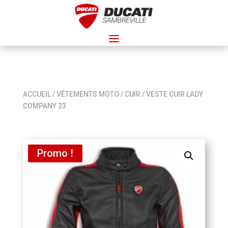
ACCUEIL
/
VÊTEMENTS MOTO
/
CUIR
/ VESTE CUIR LADY
COMPANY 23
Promo !