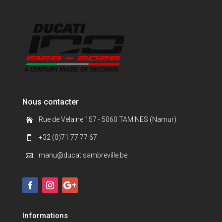
Nous contacter
Rue de Velaine 157 - 5060 TAMINES (Namur)

+32 (0)71 77 77 67

manu@ducatisambreville.be

Informations