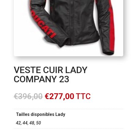
VESTE CUIR LADY
COMPANY 23
Le
Le
€
396,00
€
277,00
TTC
prix
prix
initial
actuel
Tailles disponibles Lady
était :
est :
€396,00.
€277,00.
42, 44, 48, 50