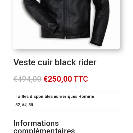
Veste cuir black rider
Le
Le
€
494,00
€
250,00
TTC
prix
prix
initial
actuel
Tailles disponibles numériques Homme
était :
est :
€494,00.
€250,00.
52, 54, 58
Informations
complémentaires