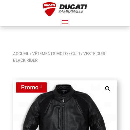
ACCUEIL
/
VÊTEMENTS MOTO
/
CUIR
/ VESTE CUIR
BLACK RIDER
Promo !