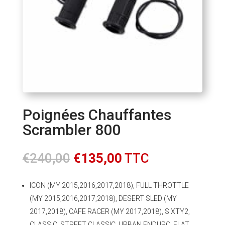
Poignées Chauffantes
Scrambler 800
Le
Le
€
240,00
€
135,00
TTC
prix
prix
initial
actuel
ICON (MY 2015,2016,2017,2018), FULL THROTTLE
était :
est :
(MY 2015,2016,2017,2018), DESERT SLED (MY
€240,00.
€135,00.
2017,2018), CAFE RACER (MY 2017,2018), SIXTY2,
CLASSIC, STREET CLASSIC, URBAN ENDURO, FLAT