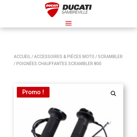
ACCUEIL
/
ACCESSOIRES & PIÈCES MOTO
/
SCRAMBLER
/ POIGNÉES CHAUFFANTES SCRAMBLER 800
Promo !