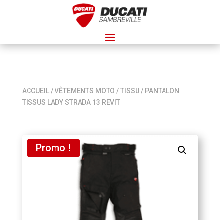
ACCUEIL
/
VÊTEMENTS MOTO
/
TISSU
/ PANTALON
TISSUS LADY STRADA 13 REVIT
Promo !