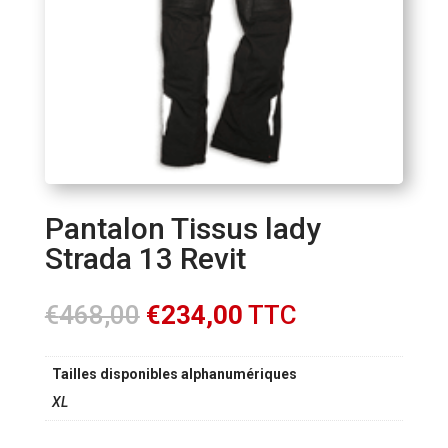
Pantalon Tissus lady
Strada 13 Revit
Le
Le
€
468,00
€
234,00
TTC
prix
prix
initial
actuel
Tailles disponibles alphanumériques
était :
est :
€468,00.
€234,00.
XL