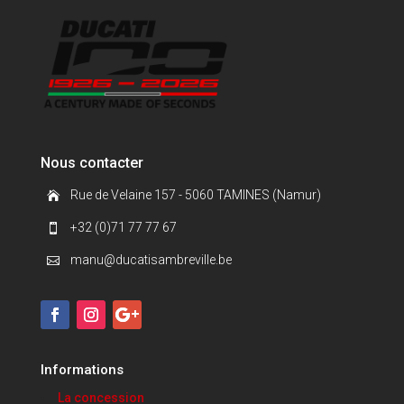
Nous contacter
Rue de Velaine 157 - 5060 TAMINES (Namur)

+32 (0)71 77 77 67

manu@ducatisambreville.be

Informations
La concession