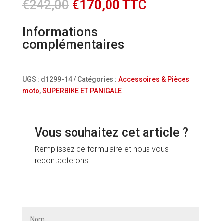
Le
Le
€
242,00
€
170,00
TTC
prix
prix
initial
actuel
Informations
était :
est :
complémentaires
€242,00.
€170,00.
UGS :
d1299-14
Catégories :
Accessoires & Pièces
moto
,
SUPERBIKE ET PANIGALE
Vous souhaitez cet article ?
Remplissez ce formulaire et nous vous
recontacterons.