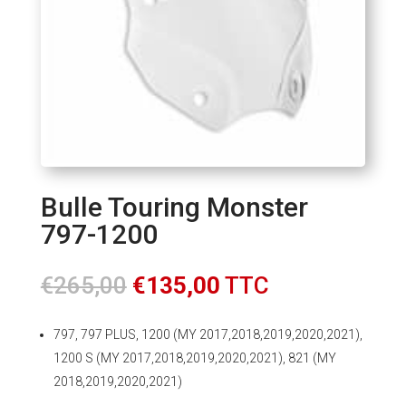
Bulle Touring Monster
797-1200
Le
Le
€
265,00
€
135,00
TTC
prix
prix
initial
actuel
797, 797 PLUS, 1200 (MY 2017,2018,2019,2020,2021),
était :
est :
1200 S (MY 2017,2018,2019,2020,2021), 821 (MY
€265,00.
€135,00.
2018,2019,2020,2021)