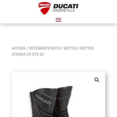
ACCUEIL
/
VÊTEMENTS MOTO
/
BOTTES
/ BOTTES
STRADA C4 GTX 26