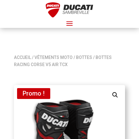
ACCUEIL
/
VÊTEMENTS MOTO
/
BOTTES
/ BOTTES
RACING CORSE V5 AIR TCX
Promo !