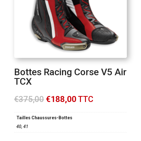
Bottes Racing Corse V5 Air
TCX
Le
Le
€
375,00
€
188,00
TTC
prix
prix
initial
actuel
Tailles Chaussures-Bottes
était :
est :
€375,00.
€188,00.
40, 41